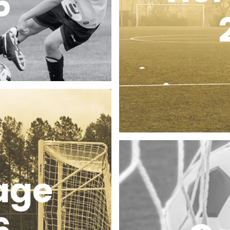
6
age