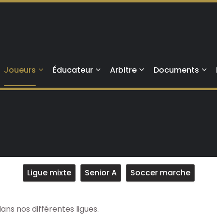
Aller au contenu principal
Joueurs
Éducateur
Arbitre
Documents
Ligue mixte
Senior A
Soccer marche
ans nos différentes ligues.