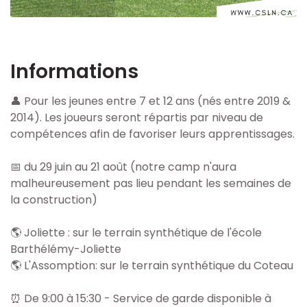
Académie LanauNord
Perfectionnement gardien de but
Informations
Camps spécialisés
👤 Pour les jeunes entre 7 et 12 ans (nés entre 2019 &
2014). Les joueurs seront répartis par niveau de
Camp de jour d'été
compétences afin de favoriser leurs apprentissages.
Camp de la relâche
📅 du 29 juin au 21 août (notre camp n'aura
malheureusement pas lieu pendant les semaines de
Programme hiver
la construction)
Joueurs
🌎 Joliette : sur le terrain synthétique de l'école
Barthélémy-Joliette
🌎 L'Assomption: sur le terrain synthétique du Coteau
Éducateur
⏰ De 9:00 à 15:30 - Service de garde disponible à
Arbitre