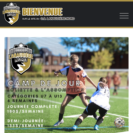
Aller au contenu principal
Club
Programmes
Programme automne CDC avancé
Programme été
Journées de compétition