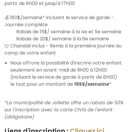
partir de 8h00 et jusqu'à 17h00
Documents
💰 180$/semaine* incluant le service de garde -
Journée complète
Événements
Rabais de 15$/ semaine à la 4e et 5e semaine
Rabais de 20$/ semaine à la 6e semaine
👕 Chandail inclus - Remis à la première journée au
Boutique
camp de votre enfant
Nous offrons la possibilité d'inscrire votre enfant
Nous Contacter
seulement en avant-midi de 9h00 à 12h00
(incluant le service de garde à partir de 8h00)
Boutique
le tout pour un montant de
155$/semaine
*
*La municipalité de Joliette offre un rabais de 50%
sur l'inscription avec la carte CIVIS de l'enfant
(obligatoire)
Liens d'inscription :
Cliquez ici