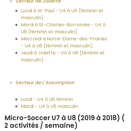
Secteur de Joliette
Inscriptions d'été
Lundi à St-Paul - U4 à U6 (féminin et
masculin)
Rencontre de parents
Mardi à St-Charles-Borromée - U4 à
U6 (féminin et masculin)
Journées de compétition
Mercredi à Notre-Dame-des-Prairies
- U4 à U6 (féminin et masculin)
Académie LanauNord
Jeudi à Joliette - U4 à U6 (féminin et
masculin)
Perfectionnement gardien de but
Secteur de L'Assomption
Camps spécialisés
Programme hiver
Lundi - U4 à U6 féminin
Mardi - U4 à U6 masculin
Joueurs
Micro-Soccer U7 à U8 (2019 à 2018) (
2 activités / semaine)
Éducateur