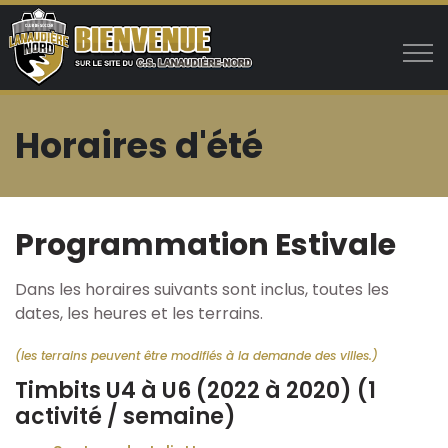
Aller au contenu principal
Horaires d'été
Club
Programmation Estivale
Programmes
Dans les horaires suivants sont inclus, toutes les
Programme automne CDC avancé
dates, les heures et les terrains.
Programme été
(les terrains peuvent être modifiés à la demande des villes.)
Timbits U4 à U6 (2022 à 2020) (1
Horaires d'été
activité / semaine)